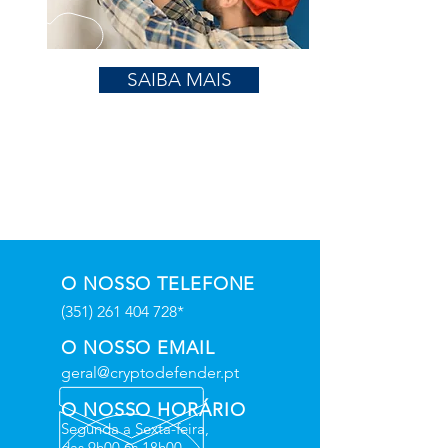
SAIBA MAIS
O NOSSO TELEFONE
(351) 261 404 728
*
O NOSSO EMAIL
geral@cryptodefender.pt
O NOSSO HORÁRIO
Segunda a Sexta-feira,
das 9h00 às 18h00