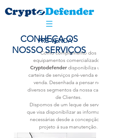
CONHEÇA OS
PRÉ-VENDA
NOSSO SERVIÇOS
Como complemento dos
equipamentos comercializado a
Cryptodefender
disponibiliza uma
carteira de serviços pré-venda e pós-
venda. Desenhada a pensar nos
diversos segmentos da nossa carteira
de Clientes.
Dispomos de um leque de serviços
que visa disponibilizar as informações
necessárias desde a concepção do
projeto á sua manutenção.