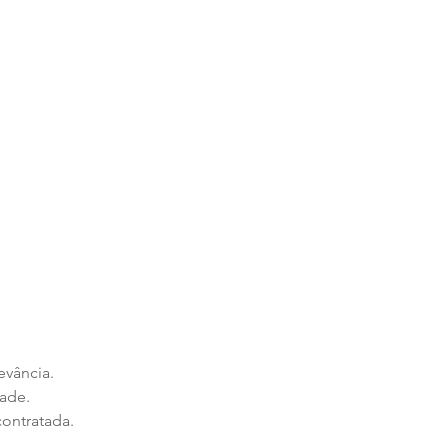
evância.
dade.
ontratada.