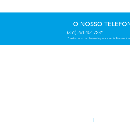
O NOSSO TELEFO
(351) 261 404 728*
*custo de uma chamada para a rede fixa nacion
OS NOSSOS SERVIÇ
PRÉ-VENDA​
Apoio a gabinetes de project
Orçamentação
PÓS-
VENDA​
Manutenção preventiva e corre
Assessoria técnica
NIF: 513 032 738
|
Cap. Social 60.000,0