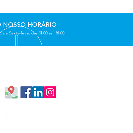
 NOSSO HORÁRIO
a a Sexta-feira, das 9h00 às 18h00
A NOSSA MORADA
Rua de Olivença, N.º 8 - loja
2640-516 Mafra