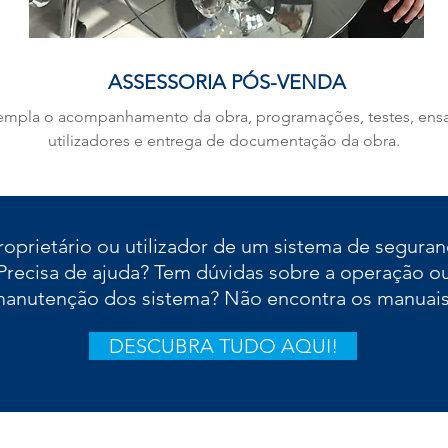
ASSESSORIA PÓS-VENDA
templa o acompanhamento da obra, programações, testes, ensa
utilizadores e entrega de documentação da obra.
roprietário ou utilizador de um sistema de segura
Precisa de ajuda? Tem dúvidas sobre a operação o
anutenção dos sistema? Não encontra os manuai
DESCUBRA TUDO AQUI!