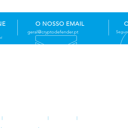
NE
O NOSSO EMAIL
O
geral@cryptodefender.pt
Segund
al
OS
OS NOSSOS PRODUTOS
Sistema deteção de incêndios
o
Sistema de CCTV / Videovigilância
Sistema deteção de intrusão
Sistema de deteção de gases
tiva
Sistema de controlo de acessos
Sinalização de segurança
0
|
Registo ANPC 1669/2014
|
Registo PSP 571
|
ALVARÁ IMPIC 80278-Pub