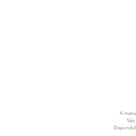
A manut
São 
Disponibi